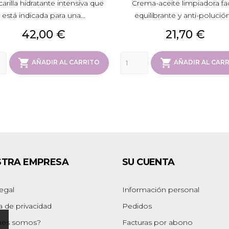
arilla hidratante intensiva que
Crema-aceite limpiadora fac
está indicada para una...
equilibrante y anti-polución.
Precio
Precio
42,00 €
21,70 €


AÑADIR AL CARRITO
AÑADIR AL CAR
STRA EMPRESA
SU CUENTA
legal
Información personal
ca de privacidad
Pedidos
nes somos?
Facturas por abono