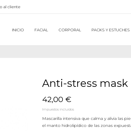
o al cliente
INICIO
FACIAL
CORPORAL
PACKS Y ESTUCHES
Anti-stress mask
42,00 €
Impuestos incluidos
Mascarilla intensiva que calma y alivia las p
el manto hidrolipídico de las zonas expues