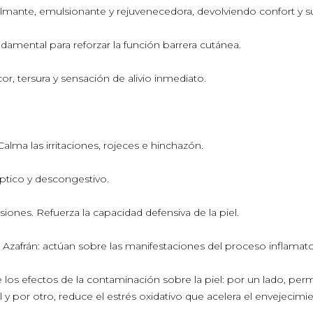
mante, emulsionante y rejuvenecedora, devolviendo confort y sua
ndamental para reforzar la función barrera cutánea.
or, tersura y sensación de alivio inmediato.
Calma las irritaciones, rojeces e hinchazón.
séptico y descongestivo.
siones. Refuerza la capacidad defensiva de la piel.
zafrán: actúan sobre las manifestaciones del proceso inflamatorio
los efectos de la contaminación sobre la piel: por un lado, perm
 y por otro, reduce el estrés oxidativo que acelera el envejecimi