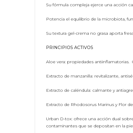
Su fórmula compleja ejerce una acción cal
Potencia el equilibrio de la microbiota, fu
Su textura gel-crema no grasa aporta fresc
PRINCIPIOS ACTIVOS
Aloe vera: propiedades antiinflamatorias.
Extracto de manzanilla: revitalizante, anti
Extracto de caléndula: calmante y antiagre
Extracto de Rhodosorus Marinus y Flor de A
Urban D-tox: ofrece una acción dual sobre 
contaminantes que se depositan en la piel