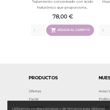
Tratamiento concentrado con ácido
Masc
hialurónico que proporciona...
Precio
78,00 €

AÑADIR AL CARRITO
PRODUCTOS
NUE
Ofertas
Aviso 
Facial
Políti
Corporal
¿Quié
Utilizamos cookies propias y de terceros para obtener