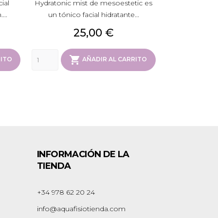
ial
Hydratonic mist de mesoestetic es
...
un tónico facial hidratante...
Precio
25,00 €

RITO
AÑADIR AL CARRITO
INFORMACIÓN DE LA
TIENDA
+34 978 62 20 24
info@aquafisiotienda.com