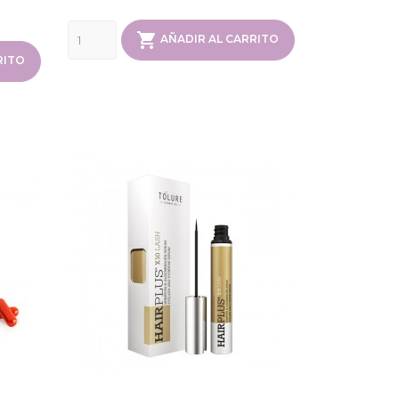

AÑADIR AL CARRITO
RITO