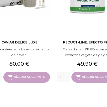
CAVIAR DELICE LUXE
REDUCT-LINE. EFECTO F
 anti-edad a base de extracto
Gel reductor ZERO a base
de caviar.
extractos vegetales y alga
Precio
Precio
80,00 €
49,90 €


AÑADIR AL CARRITO
AÑADIR AL CAR