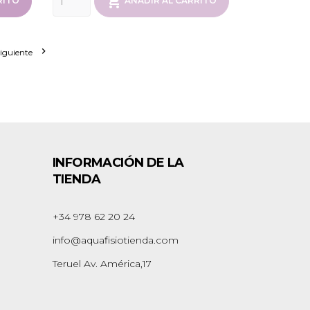

RITO
AÑADIR AL CARRITO

iguiente
INFORMACIÓN DE LA
TIENDA
+34 978 62 20 24
info@aquafisiotienda.com
Teruel Av. América,17