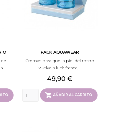
RÍO
PACK AQUAWEAR
 de
Cremas para que la piel del rostro
s.
vuelva a lucir fresca,...
Precio
49,90 €

RITO
AÑADIR AL CARRITO