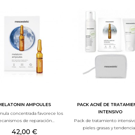
MELATONIN AMPOULES
PACK ACNÉ DE TRATAMI
INTENSIVO
mula concentrada favorece los
canismos de reparación...
Pack de tratamiento intensiv
pieles grasas y tendencia.
Precio
42,00 €