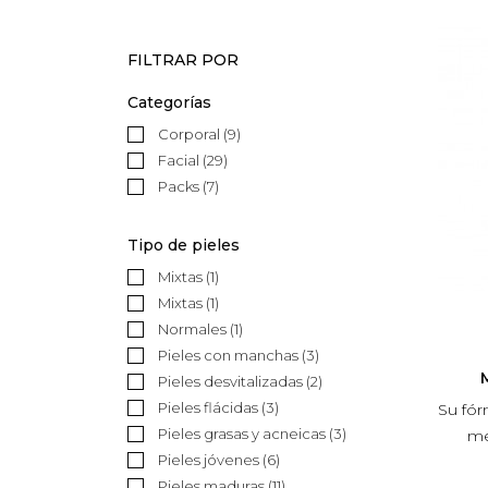
FILTRAR POR
Categorías
Corporal
(9)
Facial
(29)
Packs
(7)
Tipo de pieles
Mixtas
(1)
Mixtas
(1)
Normales
(1)
Pieles con manchas
(3)
Pieles desvitalizadas
(2)
Pieles flácidas
(3)
Su fór
Pieles grasas y acneicas
(3)
me
Pieles jóvenes
(6)
Pieles maduras
(11)