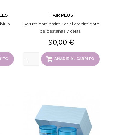
LLS
HAIR PLUS
ir la
Serum para estimular el crecimiento
de pestañas y cejas.
Precio
90,00 €

RITO
AÑADIR AL CARRITO