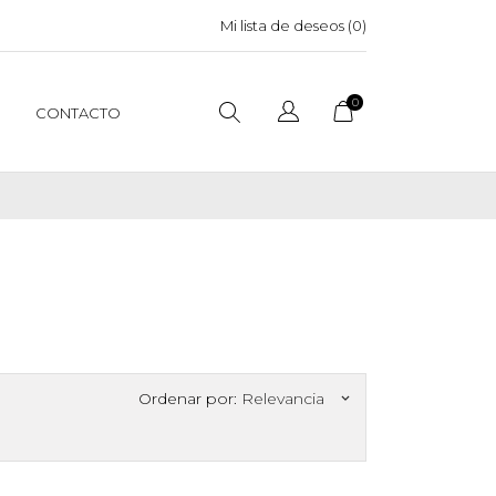
Mi lista de deseos (
0
)
0
CONTACTO
Ordenar por:
Relevancia
keyboard_arrow_down