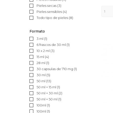
Pieles secas
(3)
Pieles sensibles
(4)
Todo tipo de pieles
(8)
Formato
3 ml
(1)
6 frascos de 30 ml
(1)
10 x 2 ml
(3)
15 ml
(4)
28 ml
(1)
30 capsulas de 710 mg
(1)
30 ml
(5)
50 ml
(13)
50 ml + 15 ml
(1)
50 ml + 30 ml
(2)
50 ml + 50 ml
(1)
100ml
(1)
100ml
(1)