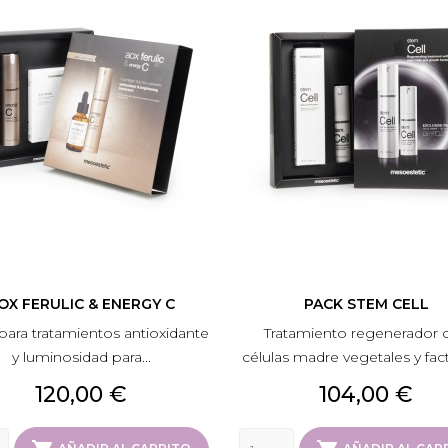
OX FERULIC & ENERGY C
PACK STEM CELL
 para tratamientos antioxidante
Tratamiento regenerador 
y luminosidad para...
células madre vegetales y fact
Precio
Precio
120,00 €
104,00 €