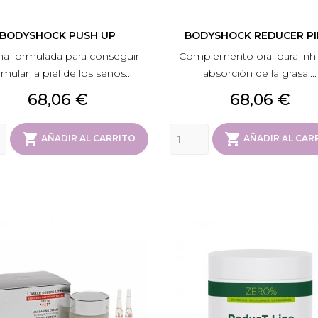
BODYSHOCK PUSH UP
BODYSHOCK REDUCER PI
a formulada para conseguir
Complemento oral para inhib
imular la piel de los senos...
absorción de la grasa....
Precio
Precio
68,06 €
68,06 €


AÑADIR AL CARRITO
AÑADIR AL CAR