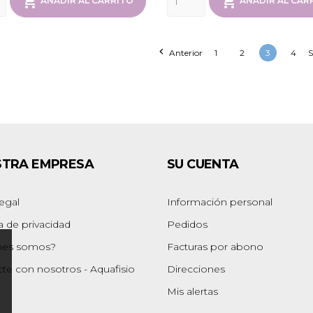


AÑADIR AL CARRITO
AÑADIR AL CAR

Anterior
1
2
3
4
S
STRA EMPRESA
SU CUENTA
legal
Información personal
ca de privacidad
Pedidos
nes somos?
Facturas por abono
te con nosotros - Aquafisio
Direcciones
Mis alertas