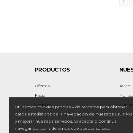
PRODUCTOS
NUE
Ofertas
Aviso 
Facial
Políti
Corporal
¿Quié
Utilizamos cookies propias y de terceros para obtener
datos estadísticos de la navegación de nuestros usuarios
Pack y estuches
Contac
y mejorar nuestros servicios. Si acepta o continúa
navegando, consideramos que acepta su uso.